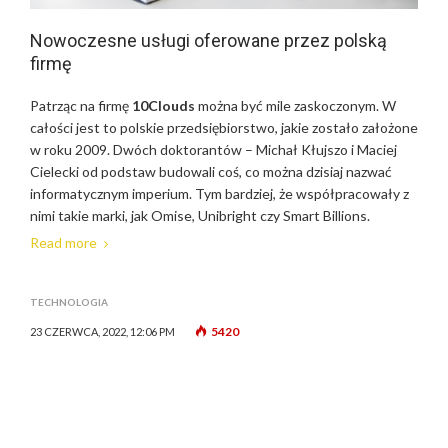
Nowoczesne usługi oferowane przez polską
firmę
Patrząc na firmę
10Clouds
można być mile zaskoczonym. W
całości jest to polskie przedsiębiorstwo, jakie zostało założone
w roku 2009. Dwóch doktorantów – Michał Kłujszo i Maciej
Cielecki od podstaw budowali coś, co można dzisiaj nazwać
informatycznym imperium. Tym bardziej, że współpracowały z
nimi takie marki, jak Omise, Unibright czy Smart Billions.
Read more
TECHNOLOGIA
5420
23 CZERWCA, 2022, 12:06 PM