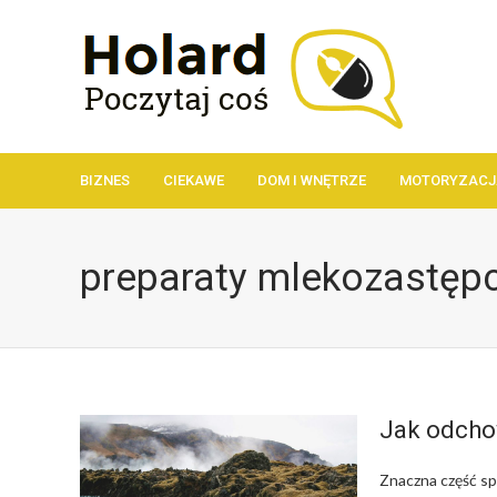
BIZNES
CIEKAWE
DOM I WNĘTRZE
MOTORYZACJ
preparaty mlekozastęp
Jak odcho
Znaczna część s