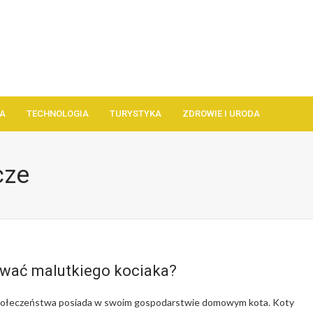
A
TECHNOLOGIA
TURYSTYKA
ZDROWIE I URODA
cze
wać malutkiego kociaka?
połeczeństwa posiada w swoim gospodarstwie domowym kota. Koty