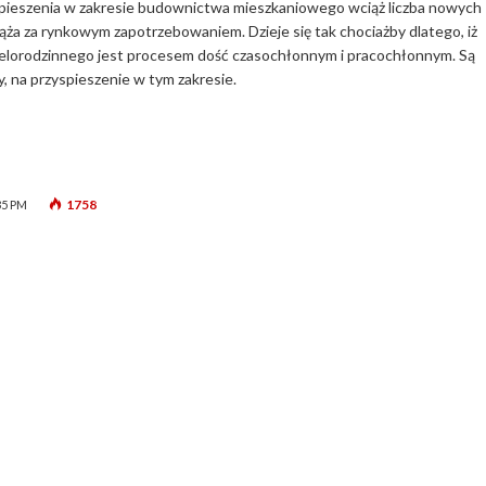
spieszenia w zakresie budownictwa mieszkaniowego wciąż liczba nowych
ąża za rynkowym zapotrzebowaniem. Dzieje się tak chociażby dlatego, iż
elorodzinnego jest procesem dość czasochłonnym i pracochłonnym. Są
, na przyspieszenie w tym zakresie.
1758
35 PM