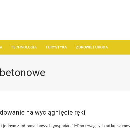
A
TECHNOLOGIA
TURYSTYKA
ZDROWIE I URODA
 betonowe
dowanie na wyciągnięcie ręki
t jednym z kół zamachowych gospodarki. Mimo trwających od lat szumn