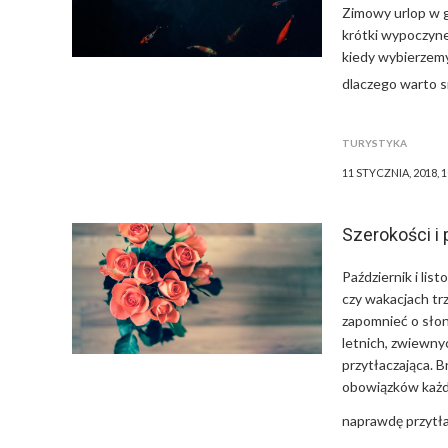
Zimowy urlop w g
krótki wypoczyne
kiedy wybierzemy
dlaczego warto 
TURYSTYKA
11 STYCZNIA, 2018, 
Szerokości i
Październik i lis
czy wakacjach tr
zapomnieć o sło
letnich, zwiewny
przytłaczająca. 
obowiązków każde
naprawdę przytła