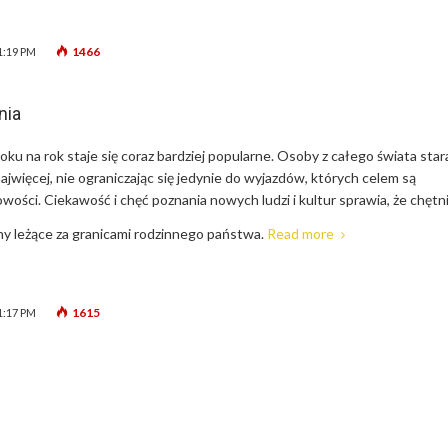
1466
1:19 PM
nia
ku na rok staje się coraz bardziej popularne. Osoby z całego świata star
najwięcej, nie ograniczając się jedynie do wyjazdów, których celem są
owości. Ciekawość i chęć poznania nowych ludzi i kultur sprawia, że chętni
y leżące za granicami rodzinnego państwa.
Read more
1615
1:17 PM