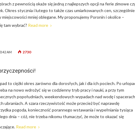
órach z pewnością okaże się jedną z najlepszych opcji na ferie zimowe cz
k. Okres stycznia i lutego to także czas umiarkowanych cen, szczególnie
 miejscowości mniej oblegane. My proponujemy Poronin i okolice –
się tam wybrać?
Read more
2730
10:42 AM
 przyczepności!
topad to ciężki okres zarówno dla dorosłych, jak i dla ich pociech. Po urlop
zeba na nowo wdrożyć się w codzienny tryb pracy i nauki, a przy tym
necznych popołudniach, weekendowych wypadach nad wodę i spacerac
ch ubraniach. A szara rzeczywistość może przecież być naprawdę
Brzydka pogoda, konieczność porannego wstawania i wypełniania tysiąca
go dnia – cóż, nie trzeba nikomu tłumaczyć, że może to okazać się
czające.
Read more