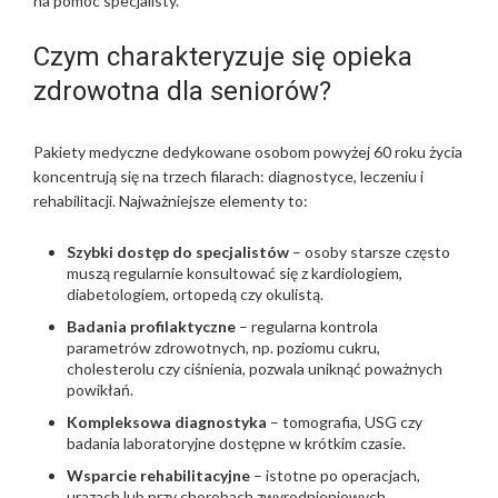
na pomoc specjalisty.
Czym charakteryzuje się opieka
zdrowotna dla seniorów?
Pakiety medyczne dedykowane osobom powyżej 60 roku życia
koncentrują się na trzech filarach: diagnostyce, leczeniu i
rehabilitacji. Najważniejsze elementy to:
Szybki dostęp do specjalistów
– osoby starsze często
muszą regularnie konsultować się z kardiologiem,
diabetologiem, ortopedą czy okulistą.
Badania profilaktyczne
– regularna kontrola
parametrów zdrowotnych, np. poziomu cukru,
cholesterolu czy ciśnienia, pozwala uniknąć poważnych
powikłań.
Kompleksowa diagnostyka
– tomografia, USG czy
badania laboratoryjne dostępne w krótkim czasie.
Wsparcie rehabilitacyjne
– istotne po operacjach,
urazach lub przy chorobach zwyrodnieniowych.