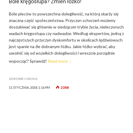
Bóle kręgosłupa? Zmień łóżko!
Bóle pleców to powszechna dolegliwość, na którą skarży się
znaczna część społeczeństwa. Przyczyn schorzeń możemy
doszukiwać się głównie w siedzącym trybie życia, nieleczonych
wadach kręgosłupa czy nadwadze. Według ekspertów, jedną z
najczęstszych przyczyn dyskomfortu w okolicach lędźwiowych
jest spanie na źle dobranym łóżku. Jakie łóżko wybrać, aby
uwolnić się od wszelkich dolegliwości i wreszcie porządnie
wypocząć? Sprawdź!
Read more
ZDROWIE I URODA
2388
11 STYCZNIA, 2018, 1:16 PM