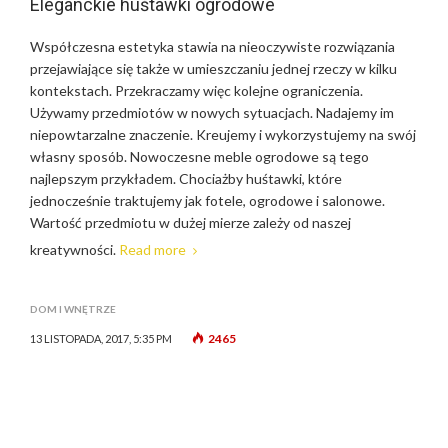
Eleganckie huśtawki ogrodowe
Współczesna estetyka stawia na nieoczywiste rozwiązania
przejawiające się także w umieszczaniu jednej rzeczy w kilku
kontekstach. Przekraczamy więc kolejne ograniczenia.
Używamy przedmiotów w nowych sytuacjach. Nadajemy im
niepowtarzalne znaczenie. Kreujemy i wykorzystujemy na swój
własny sposób. Nowoczesne meble ogrodowe są tego
najlepszym przykładem. Chociażby huśtawki, które
jednocześnie traktujemy jak fotele, ogrodowe i salonowe.
Wartość przedmiotu w dużej mierze zależy od naszej
kreatywności.
Read more
DOM I WNĘTRZE
2465
13 LISTOPADA, 2017, 5:35 PM