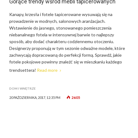
Gorące trendy wśród mebli tapicerowanych
Kanapy, krzesła i fotele tapicerowane wysuwają się na
prowadzenie w modnych, salonowych aranżacjach.
Wstawienie do jasnego, stonowanego pomieszczenia
niebanalnego fotela w intensywnej barwie to najlepszy
sposób, aby dodać charakteru codziennemu otoczeniu.
Designerzy proponują w tym sezonie odważne modele, które
zachwycają dopracowaną do perfekcji formą. Sprawdź, jakie
fotele pokojowe powinny znaleźć się w mieszkaniu każdego
trendsettera!
Read more
DOM I WNĘTRZE
2605
20 PAŹDZIERNIKA, 2017, 12:35 PM