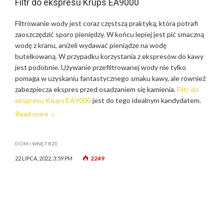
Filtr do ekspresu Krups EA9000
Filtrowanie wody jest coraz częstszą praktyką, która potrafi
zaoszczędzić sporo pieniędzy. W końcu lepiej jest pić smaczną
wodę z kranu, aniżeli wydawać pieniądze na wodę
butelkowaną. W przypadku korzystania z ekspresów do kawy
jest podobnie. Używanie przefiltrowanej wody nie tylko
pomaga w uzyskaniu fantastycznego smaku kawy, ale również
zabezpiecza ekspres przed osadzaniem się kamienia.
Filtr do
ekspresu Krups EA9000
jest do tego idealnym kandydatem.
Read more
DOM I WNĘTRZE
2249
22 LIPCA, 2022, 3:59 PM