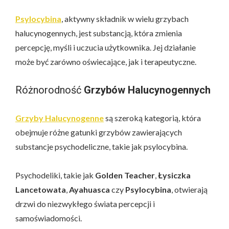
Psylocybina
, aktywny składnik w wielu grzybach
halucynogennych, jest substancją, która zmienia
percepcję, myśli i uczucia użytkownika. Jej działanie
może być zarówno oświecające, jak i terapeutyczne.
Różnorodność
Grzybów Halucynogennych
Grzyby Halucynogenne
są szeroką kategorią, która
obejmuje różne gatunki grzybów zawierających
substancje psychodeliczne, takie jak psylocybina.
Psychodeliki, takie jak
Golden Teacher
,
Łysiczka
Lancetowata
,
Ayahuasca
czy
Psylocybina
, otwierają
drzwi do niezwykłego świata percepcji i
samoświadomości.