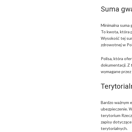
Suma gwar
Minimalna suma g
To kwota, która 
Wysokość tej sum
zdrowotnej w Po
Polisa, która of
dokumentacji. Z 
wymagane przez pr
Terytoria
Bardzo ważnym el
ubezpieczenie. W
terytorium Rzecz
zapisy dotyczące
terytorialnych.