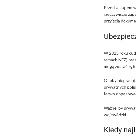
Przed zakupem wa
rzeczywiście za
przyjęcia dokume
Ubezpiecz
W 2025 roku cud
ramach NFZ) oraz
mogą zostać zgło
Osoby niepracując
prywatnych polis
łatwo dopasować
Ważne, by prywat
wojewódzki.
Kiedy naj