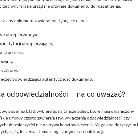
przeciwnym razie urząd nie przyjmie dokumentu do rozpatrzenia.
eż, aby dokument zawierał następujące dane:
we ubezpieczonego;
s instytucji ubezpieczającej;
unki ochrony;
ncyjną;
a ochrony;
pieczęć potwierdzającą autentyczność dokumentu.
a odpowiedzialności – na co uważać?
ów popełnia błąd, wybierając najtańsze polisy, które mają ograniczony
Takie umowy często zawierają tzw. wyłączenia odpowiedzialności, czyli
rych ubezpieczyciel nie pokrywa kosztów leczenia. Mogą one dotyczyć m.i
ch, ciąży, leczenia stomatologicznego czy rehabilitacji.