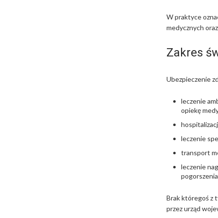
W praktyce oznac
medycznych oraz
Zakres św
Ubezpieczenie z
leczenie am
opiekę medy
hospitalizac
leczenie spe
transport me
leczenie na
pogorszenia
Brak któregoś z
przez urząd woje