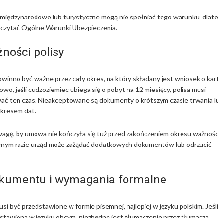
międzynarodowe lub turystyczne mogą nie spełniać tego warunku, dlat
 czytać Ogólne Warunki Ubezpieczenia.
ności polisy
winno być ważne przez cały okres, na który składany jest wniosek o kar
wo, jeśli cudzoziemiec ubiega się o pobyt na 12 miesięcy, polisa musi
ać ten czas. Nieakceptowane są dokumenty o krótszym czasie trwania l
akresem dat.
agę, by umowa nie kończyła się tuż przed zakończeniem okresu ważnośc
iwnym razie urząd może zażądać dodatkowych dokumentów lub odrzucić
kumentu i wymagania formalne
i być przedstawione w formie pisemnej, najlepiej w języku polskim. Jeśli
ystawiona w języku obcym, niezbędne jest tłumaczenie przez tłumacza