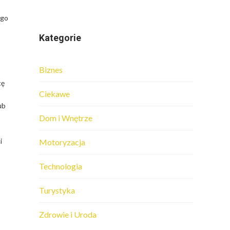
ego
Kategorie
Biznes
tę
Ciekawe
ub
Dom i Wnętrze
i
Motoryzacja
Technologia
Turystyka
Zdrowie i Uroda