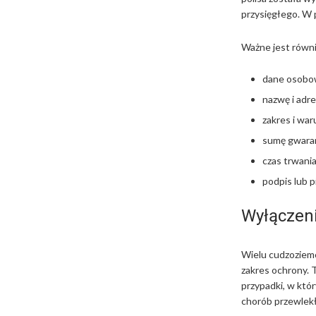
przysięgłego. W 
Ważne jest równi
dane osobo
nazwę i adre
zakres i war
sumę gwara
czas trwani
podpis lub 
Wyłączeni
Wielu cudzoziemc
zakres ochrony. 
przypadki, w któ
chorób przewlekły