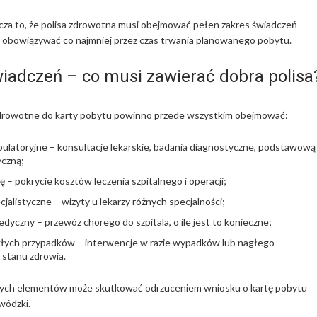
za to, że polisa zdrowotna musi obejmować pełen zakres świadczeń
 obowiązywać co najmniej przez czas trwania planowanego pobytu.
iadczeń – co musi zawierać dobra polisa
drowotne do karty pobytu powinno przede wszystkim obejmować:
bulatoryjne – konsultacje lekarskie, badania diagnostyczne, podstawową
czną;
ję – pokrycie kosztów leczenia szpitalnego i operacji;
cjalistyczne – wizyty u lekarzy różnych specjalności;
dyczny – przewóz chorego do szpitala, o ile jest to konieczne;
głych przypadków – interwencje w razie wypadków lub nagłego
 stanu zdrowia.
 tych elementów może skutkować odrzuceniem wniosku o kartę pobytu
wódzki.