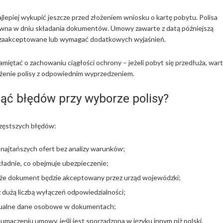
jlepiej wykupić jeszcze przed złożeniem wniosku o kartę pobytu. Polisa
ywna w dniu składania dokumentów. Umowy zawarte z datą późniejszą
 zaakceptowane lub wymagać dodatkowych wyjaśnień.
amiętać o zachowaniu ciągłości ochrony – jeżeli pobyt się przedłuża, war
żenie polisy z odpowiednim wyprzedzeniem.
ąć błędów przy wyborze polisy?
częstszych błędów:
 najtańszych ofert bez analizy warunków;
ładnie, co obejmuje ubezpieczenie;
, że dokument będzie akceptowany przez urząd wojewódzki;
 z dużą liczbą wyłączeń odpowiedzialności;
tualne dane osobowe w dokumentach;
łumaczeniu umowy, jeśli jest sporządzona w języku innym niż polski.