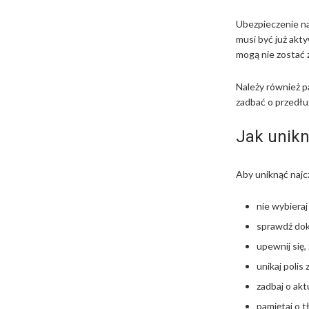
Ubezpieczenie na
musi być już akt
mogą nie zostać
Należy również p
zadbać o przedłu
Jak unikn
Aby uniknąć naj
nie wybieraj
sprawdź dok
upewnij się
unikaj polis
zadbaj o ak
pamiętaj o t