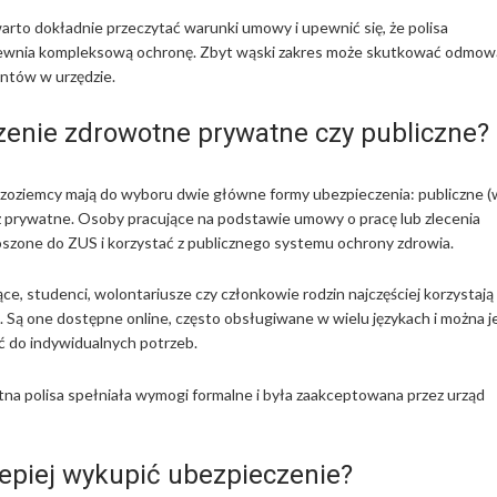
rto dokładnie przeczytać warunki umowy i upewnić się, że polisa
pewnia kompleksową ochronę. Zbyt wąski zakres może skutkować odmow
ntów w urzędzie.
enie zdrowotne prywatne czy publiczne?
zoziemcy mają do wyboru dwie główne formy ubezpieczenia: publiczne (
 prywatne. Osoby pracujące na podstawie umowy o pracę lub zlecenia
szone do ZUS i korzystać z publicznego systemu ochrony zdrowia.
e, studenci, wolontariusze czy członkowie rodzin najczęściej korzystają 
. Są one dostępne online, często obsługiwane w wielu językach i można j
 do indywidualnych potrzeb.
na polisa spełniała wymogi formalne i była zaakceptowana przez urząd
lepiej wykupić ubezpieczenie?