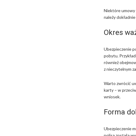
Niektóre umowy 
należy dokładnie
Okres waż
Ubezpieczenie po
pobytu. Przykłado
również obejmow
z nieczytelnym z
Warto zwrócić uw
karty – w przec
wniosek.
Forma do
Ubezpieczenie mus
polisa została w