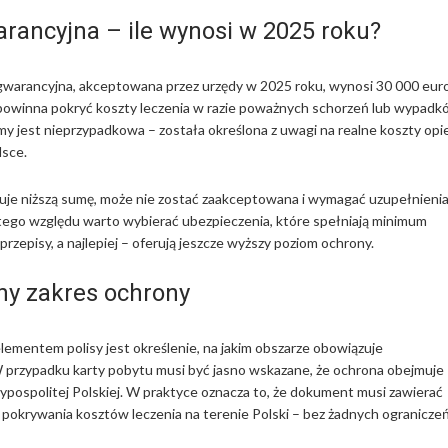
ancyjna – ile wynosi w 2025 roku?
warancyjna, akceptowana przez urzędy w 2025 roku, wynosi 30 000 euro
powinna pokryć koszty leczenia w razie poważnych schorzeń lub wypadk
y jest nieprzypadkowa – została określona z uwagi na realne koszty opi
lsce.
eruje niższą sumę, może nie zostać zaakceptowana i wymagać uzupełnieni
tego względu warto wybierać ubezpieczenia, które spełniają minimum
zepisy, a najlepiej – oferują jeszcze wyższy poziom ochrony.
lny zakres ochrony
ementem polisy jest określenie, na jakim obszarze obowiązuje
 przypadku karty pobytu musi być jasno wskazane, że ochrona obejmuje
ypospolitej Polskiej. W praktyce oznacza to, że dokument musi zawierać
 pokrywania kosztów leczenia na terenie Polski – bez żadnych ogranicze