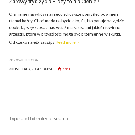
Zdrowy tryb życia – czy to dla Ciebie?
O zmianie nawyków na nieco zdrowsze pomyśleć powinien
niemal każdy. Choć moda na bycie eko, fit, bio panuje wszędzie
dookoła, większość z nas wciąż ma za uszami jakieś niewinne
grzeszki, które w przyszłości mogą być brzemienne w skutki.
Od czego należy zacząć?
Read more
ZDROWIE I URODA
1910
30 LISTOPADA, 2014, 1:34 PM