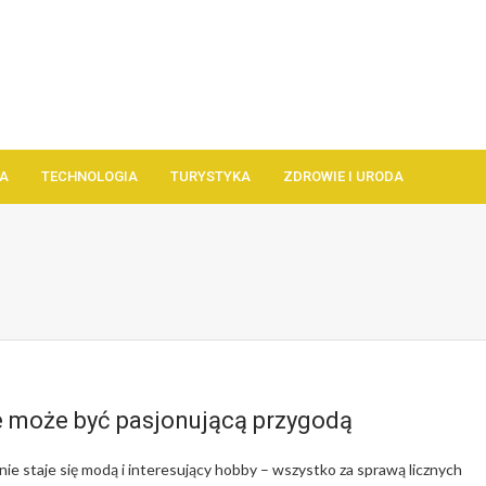
A
TECHNOLOGIA
TURYSTYKA
ZDROWIE I URODA
 może być pasjonującą przygodą
e staje się modą i interesujący hobby – wszystko za sprawą licznych