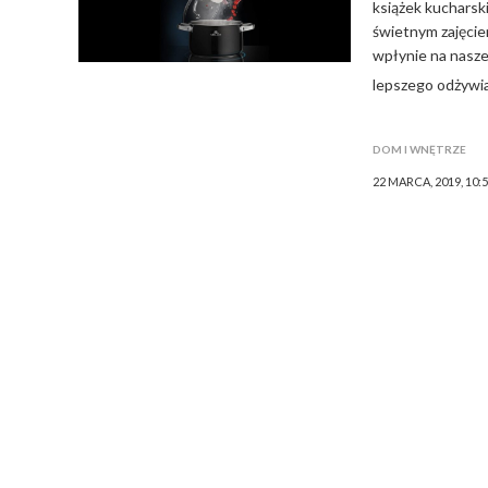
książek kucharsk
świetnym zajęcie
wpłynie na nasze
lepszego odżywia
DOM I WNĘTRZE
22 MARCA, 2019, 10: