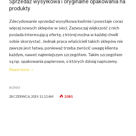
Sprzedaż wysyłkowa i oryginalne opakowania na
produkty
Zdecydowanie sprzedaż wysyłkowa kwitnie i powstaje coraz
więcej nowych sklepów w sieci. Zazwyczaj większość z nich
posiada interesującą ofertę, z której można w każdej chwili
sobie skorzystać. Jednak praca właścicieli takich sklepów nie
zawsze jest łatwa, ponieważ trzeba zwrócić uwagę klienta
każdym, nawet najmniejszym szczegółem. Takim szczegółem
są np. opakowania papierowe, o których dzisiaj napiszemy.
Read more
BIZNES
2081
28 CZERWCA, 2019, 11:12 AM