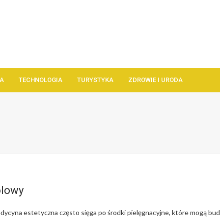
A
TECHNOLOGIA
TURYSTYKA
ZDROWIE I URODA
olowy
cyna estetyczna często sięga po środki pielęgnacyjne, które mogą bud