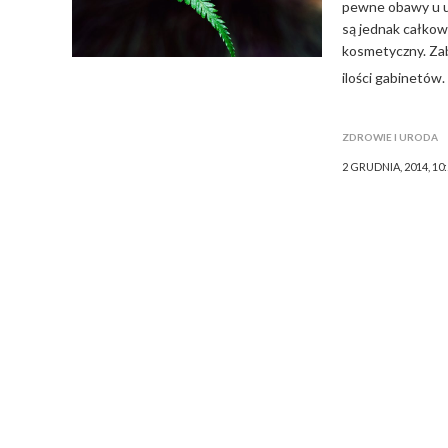
pewne obawy u u
są jednak całkow
kosmetyczny. Zab
ilości gabinetów.
ZDROWIE I URODA
2 GRUDNIA, 2014, 10