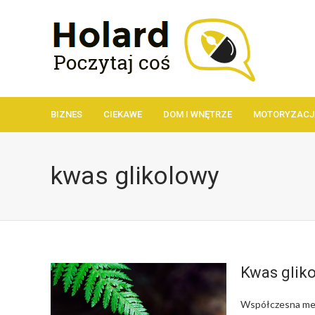
BIZNES
CIEKAWE
DOM I WNĘTRZE
MOTORYZACJ
kwas glikolowy
Kwas glik
Współczesna medy