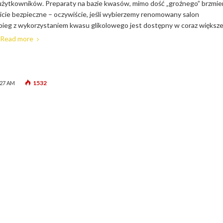
żytkowników. Preparaty na bazie kwasów, mimo dość „groźnego” brzmie
icie bezpieczne – oczywiście, jeśli wybierzemy renomowany salon
ieg z wykorzystaniem kwasu glikolowego jest dostępny w coraz większe
Read more
1532
:27 AM