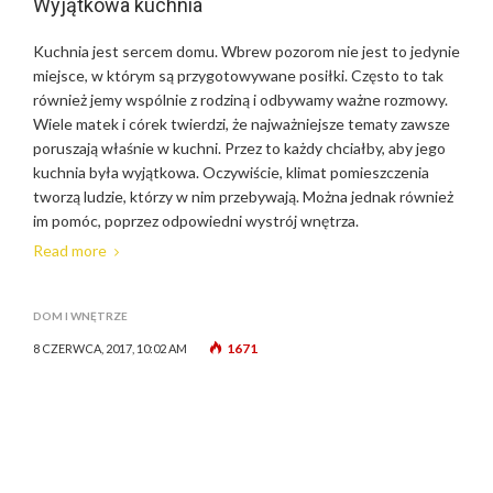
Wyjątkowa kuchnia
Kuchnia jest sercem domu. Wbrew pozorom nie jest to jedynie
miejsce, w którym są przygotowywane posiłki. Często to tak
również jemy wspólnie z rodziną i odbywamy ważne rozmowy.
Wiele matek i córek twierdzi, że najważniejsze tematy zawsze
poruszają właśnie w kuchni. Przez to każdy chciałby, aby jego
kuchnia była wyjątkowa. Oczywiście, klimat pomieszczenia
tworzą ludzie, którzy w nim przebywają. Można jednak również
im pomóc, poprzez odpowiedni wystrój wnętrza.
Read more
DOM I WNĘTRZE
1671
8 CZERWCA, 2017, 10:02 AM