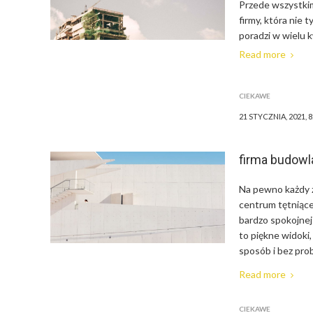
Przede wszystkim
firmy, która nie 
poradzi w wielu k
Read more
CIEKAWE
21 STYCZNIA, 2021, 
firma budowl
Na pewno każdy z
centrum tętniące
bardzo spokojnej
to piękne widoki
sposób i bez prob
Read more
CIEKAWE