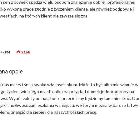
 sen z powiek spędza wielu osobom znalezienie dobrej, profesjonalnej
tylko wykona prace zgodnie z życzeniem klienta, ale również podpowie i
westiach, na których klient nie zawsze się zna.
2168
8:47 PM
ana opole
 nas marzy i śni o swoim własnym lokum. Może to być albo mieszkanie w
go życiem wielkiego miasta, albo na przykład domek jednorodzinny na
 wsi. Wybór zależy od nas, bo to przecież my będziemy tam mieszkać. Op
, jak i możliwość zamieszkania w miejscu, w którym można w bardzo łatwy
lemu znaleźć dla siebie i dla naszych bliskich pracę.