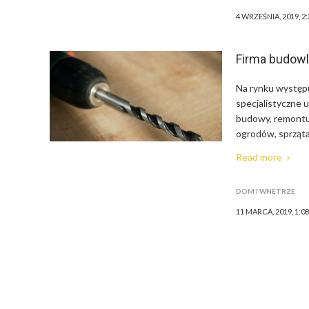
4 WRZEŚNIA, 2019, 2
Firma budowl
Na rynku występ
specjalistyczne 
budowy, remontu 
ogrodów, sprząta
Read more
DOM I WNĘTRZE
11 MARCA, 2019, 1:0