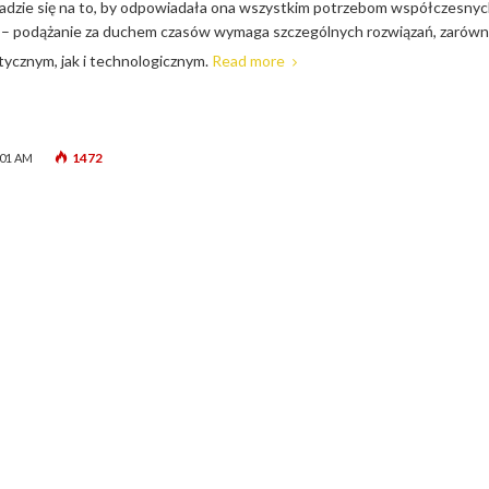
ładzie się na to, by odpowiadała ona wszystkim potrzebom współczesny
e – podążanie za duchem czasów wymaga szczególnych rozwiązań, zarów
tycznym, jak i technologicznym.
Read more
1472
:01 AM