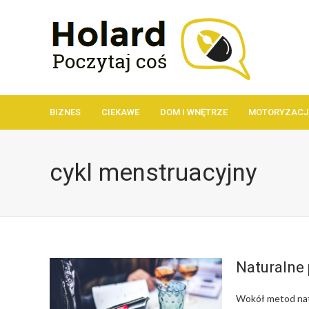
BIZNES
CIEKAWE
DOM I WNĘTRZE
MOTORYZACJ
cykl menstruacyjny
Naturalne
Wokół metod natu